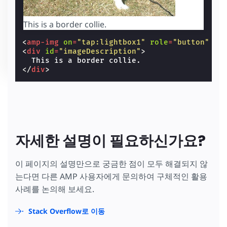
This is a border collie.
<
amp-img
on
=
"tap:lightbox1"
role
=
"button"
ta
<
div
id
=
"imageDescription"
>
</
div
>
자세한 설명이 필요하신가요?
이 페이지의 설명만으로 궁금한 점이 모두 해결되지 않
는다면 다른 AMP 사용자에게 문의하여 구체적인 활용
사례를 논의해 보세요.
Stack Overflow로 이동