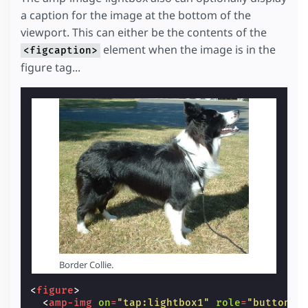
a caption for the image at the bottom of the
viewport. This can either be the contents of the
element when the image is in the
<figcaption>
figure tag...
Border Collie.
<
figure
>
<
amp-img
on
=
"tap:lightbox1"
role
=
"button"