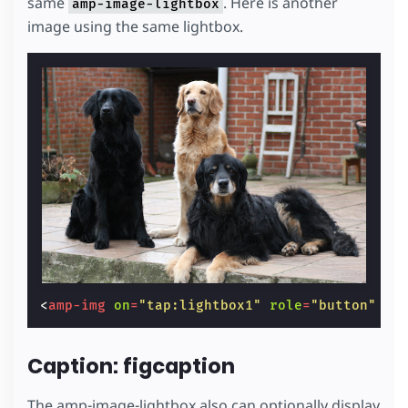
same
. Here is another
amp-image-lightbox
image using the same lightbox.
<
amp-img
on
=
"tap:lightbox1"
role
=
"button"
ta
Caption: figcaption
The amp-image-lightbox also can optionally display