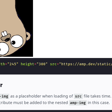
dth
=
"245"
height
=
"300"
src
=
"https://amp.dev/static
r
as a placeholder when loading of
file takes time.
-img
src
tribute must be added to the nested
in this case.
amp-img