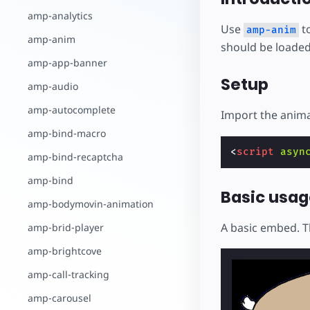
amp-analytics
Use
to
amp-anim
amp-anim
should be loaded
amp-app-banner
Setup
amp-audio
amp-autocomplete
Import the anim
amp-bind-macro
<
script
asyn
amp-bind-recaptcha
amp-bind
Basic usag
amp-bodymovin-animation
A basic embed. 
amp-brid-player
amp-brightcove
amp-call-tracking
amp-carousel