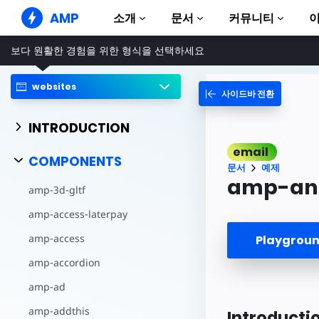
AMP
소개
문서
커뮤니티
보다 원활한 경험을 위한 형식을 선택하세요
AMP 웹사이트
완벽한 웹 경험 창출
websites
사이드바 전환
가이드 및 튜토리얼
Web Stories
AMP 이용방법 안내
누구나 가볍게 즐길 수 있는 스토리
INTRODUCTION
컴포넌트
AMP 광고
email
AMP 라이브러리
초고속 웹 광고
COMPONENTS
문서
예제
예제
AMP 이메일
amp-an
amp-3d-gltf
Hands-on introduction 
차세대 이메일
amp-access-laterpay
과정
무료 AMP 학습 과정
amp-access
Playgro
템플릿
amp-accordion
바로 사용 가능
amp-ad
도구
제작 시작하기
amp-addthis
Introducti