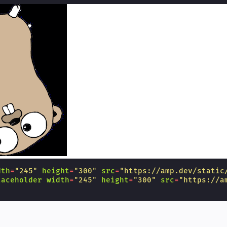
dth
=
"245"
height
=
"300"
src
=
"https://amp.dev/static
laceholder
width
=
"245"
height
=
"300"
src
=
"https://a