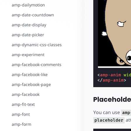
amp-dailymotion
amp-date-countdown
amp-date-display
amp-date-picker
amp-dynamic-css-classes
amp-experiment
amp-facebook-comments
amp-facebook-like
<
amp-anim
wi
</
amp-anim
>
amp-facebook-page
amp-facebook
Placeholde
amp-fit-text
You can use
amp
amp-font
at
placeholder
amp-form