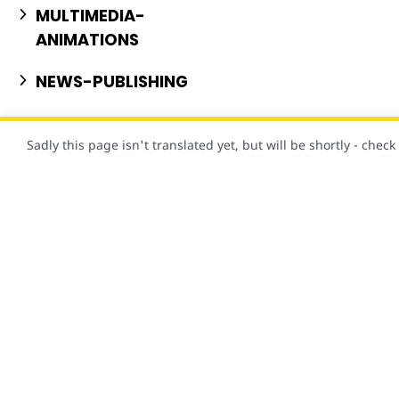
MULTIMEDIA-
ANIMATIONS
NEWS-PUBLISHING
PERSONALIZATION
Sadly this page isn't translated yet, but will be shortly - chec
STYLE-LAYOUT
USER-CONSENT
VISUAL-EFFECTS
물론 이 사이트도 AMP로 제작되었습니다!