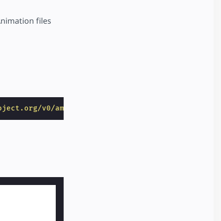
nimation files
oject.org/v0/amp-anim-0.1.js"
></
script
>