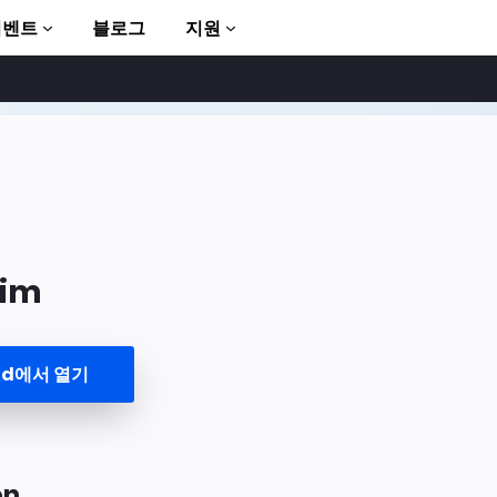
이벤트
블로그
지원
im
to AMP
und에서 열기
on