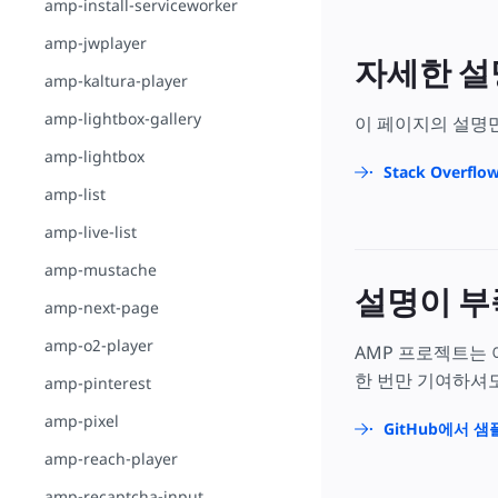
amp-install-serviceworker
amp-jwplayer
자세한 설
amp-kaltura-player
amp-lightbox-gallery
이 페이지의 설명
amp-lightbox
Stack Overfl
amp-list
amp-live-list
amp-mustache
설명이 부
amp-next-page
amp-o2-player
AMP 프로젝트는
한 번만 기여하셔도
amp-pinterest
amp-pixel
GitHub에서 
amp-reach-player
amp-recaptcha-input