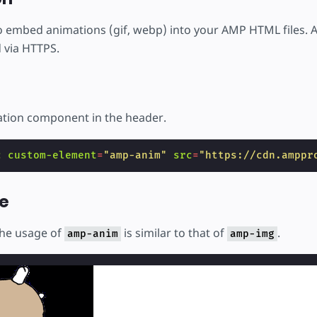
 embed animations (gif, webp) into your AMP HTML files. A
 via HTTPS.
ation component in the header.
c
custom-element
=
"amp-anim"
src
=
"https://cdn.amppr
e
The usage of
is similar to that of
.
amp-anim
amp-img