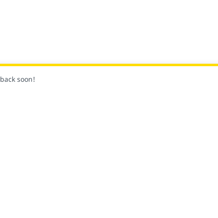
k back soon!
팔로