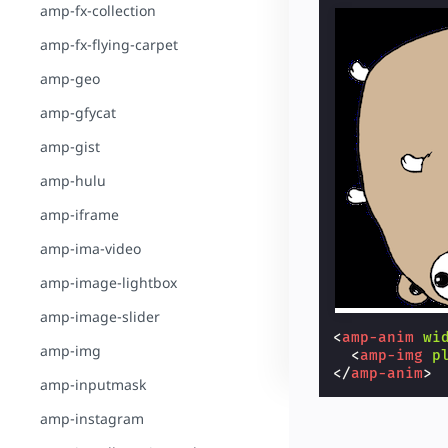
amp-fx-collection
amp-fx-flying-carpet
amp-geo
amp-gfycat
amp-gist
amp-hulu
amp-iframe
amp-ima-video
amp-image-lightbox
amp-image-slider
<
amp-anim
wi
amp-img
<
amp-img
p
</
amp-anim
>
amp-inputmask
amp-instagram