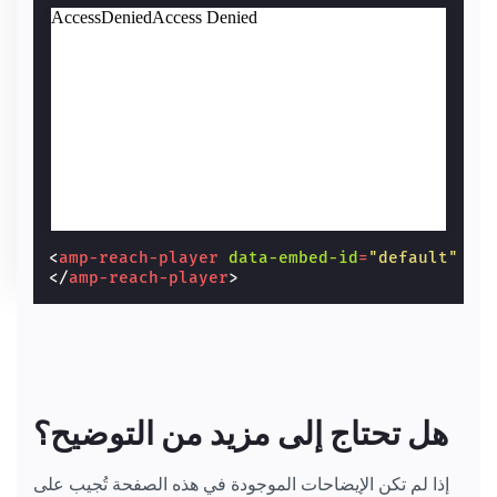
<
amp-reach-player
data-embed-id
=
"default"
la
</
amp-reach-player
>
هل تحتاج إلى مزيد من التوضيح؟
إذا لم تكن الإيضاحات الموجودة في هذه الصفحة تُجيب على