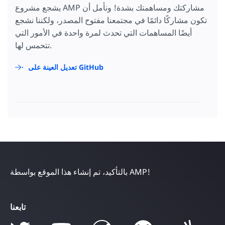
"Pierre, South Dakota"
,
يشجع مشروع AMP مشاركتك ومساهمتك بشدة! ونأمل أن
"Providence, Rhode Island"
,
تكون مشاركًا دائمًا في مجتمعنا مفتوح المصدر، ولكننا نشجع
"Raleigh, North Carolina"
,
"Richmond, Virginia"
,
أيضًا المساهمات التي تحدث لمرة واحدة في الأمور التي
"Sacramento, California"
,
تتحمس لها.
"Saint Paul, Minnesota"
,
"Salem, Oregon"
,
"Salt Lake City, Utah"
,
تعديل العينة على GitHub
"Santa Fe, New Mexico"
,
"Springfield, Illinois"
,
"Tallahassee, Florida"
,
"Topeka, Kansas"
,
"Trenton, New Jersey"
]}
</
script
>
</
amp-autocomplete
>
</
form
>
بالتأكيد، تم إنشاء هذا الموقع بواسطة AMP!
تابعنا