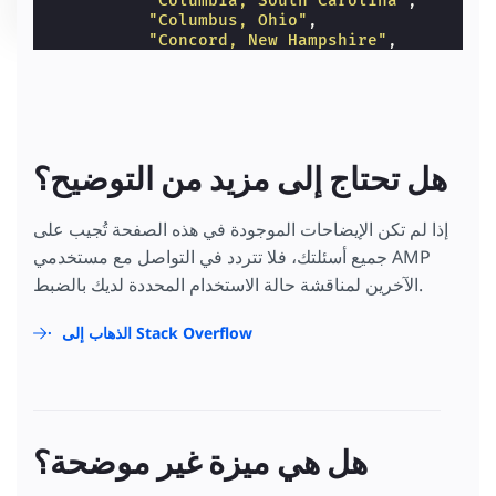
"Columbia, South Carolina"
,
"Columbus, Ohio"
,
"Concord, New Hampshire"
,
"Denver, Colorado"
,
"Des Moines, Iowa"
,
"Dover, Delaware"
,
"Frankfort, Kentucky"
,
"Harrisburg, Pennsylvania"
,
"Hartford, Connecticut"
,
هل تحتاج إلى مزيد من التوضيح؟
"Helena, Montana"
,
"Honolulu, Hawaii"
,
"Indianapolis, Indiana"
,
إذا لم تكن الإيضاحات الموجودة في هذه الصفحة تُجيب على
"Jackson, Mississippi"
,
جميع أسئلتك، فلا تتردد في التواصل مع مستخدمي AMP
"Jefferson City, Missouri"
,
"Juneau, Alaska"
,
الآخرين لمناقشة حالة الاستخدام المحددة لديك بالضبط.
"Lansing, Michigan"
,
"Lincoln, Nebraska"
,
الذهاب إلى Stack Overflow
"Little Rock, Arkansas"
,
"Madison, Wisconsin"
,
"Montgomery, Alabama"
,
"Montpelier, Vermont"
,
"Nashville, Tennessee"
,
"Oklahoma City, Oklahoma"
,
هل هي ميزة غير موضحة؟
"Olympia, Washington"
,
"Phoenix, Arizona"
,