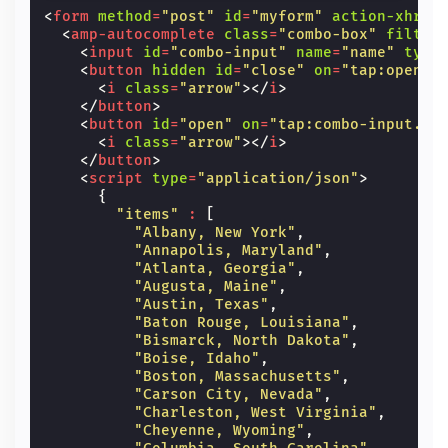
<
form
method
=
"post"
id
=
"myform"
action-xhr
=
"
<
amp-autocomplete
class
=
"combo-box"
filter
<
input
id
=
"combo-input"
name
=
"name"
type
<
button
hidden
id
=
"close"
on
=
"tap:open.s
<
i
class
=
"arrow"
></
i
>
</
button
>
<
button
id
=
"open"
on
=
"tap:combo-input.fo
<
i
class
=
"arrow"
></
i
>
</
button
>
<
script
type
=
"application/json"
>
{
"items"
:
[
"Albany, New York"
,
"Annapolis, Maryland"
,
"Atlanta, Georgia"
,
"Augusta, Maine"
,
"Austin, Texas"
,
"Baton Rouge, Louisiana"
,
"Bismarck, North Dakota"
,
"Boise, Idaho"
,
"Boston, Massachusetts"
,
"Carson City, Nevada"
,
"Charleston, West Virginia"
,
"Cheyenne, Wyoming"
,