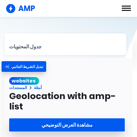
AMP
جدول المحتويات
تبديل الشريط الجانبي
websites
أمثلة
المستندات
Geolocation with amp-
list
مشاهدة العرض التوضيحي