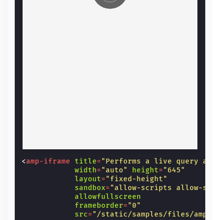
<
amp-iframe
title
=
"Performs a live query aga
width
=
"auto"
height
=
"645"
layout
=
"fixed-height"
sandbox
=
"allow-scripts allow-sam
allowfullscreen
frameborder
=
"0"
src
=
"/static/samples/files/amp-u