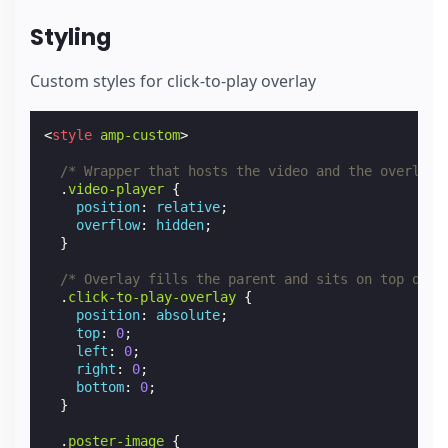
Styling
Custom styles for click-to-play overlay
<
style
amp-custom
>
/* Wrapper that hosts the video and the overlay 
.
video-player
{
position
:
relative
;
overflow
:
hidden
;
}
/* Overlay fills the parent and sits on top of t
.
click-to-play-overlay
{
position
:
absolute
;
top
:
0
;
left
:
0
;
right
:
0
;
bottom
:
0
;
}
.
poster-image
{