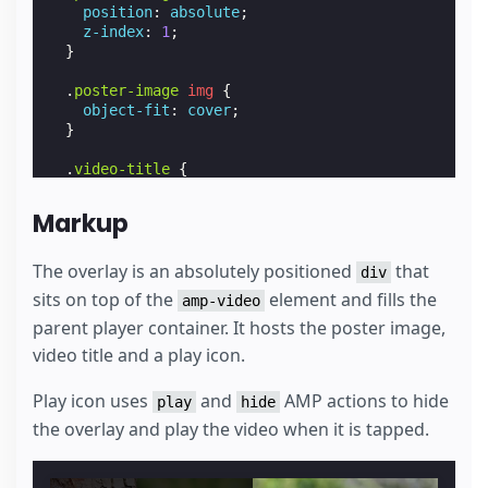
position
:
absolute
;
z-index
:
1
;
}
.
poster-image
img
{
object-fit
:
cover
;
}
.
video-title
{
position
:
absolute
;
z-index
:
2
;
Markup
/* Align to the top left */
top
:
0
;
The overlay is an absolutely positioned
that
div
left
:
0
;
sits on top of the
element and fills the
amp-video
parent player container. It hosts the poster image,
font-size
:
1.3
em
;
background-color
:
rgba
(
0
,
0
,
0
,
0.8
);
video title and a play icon.
color
:
#fafafa
;
padding
:
0.5
rem
;
Play icon uses
and
AMP actions to hide
play
hide
margin
:
0
px
;
}
the overlay and play the video when it is tapped.
.
play-icon
{
position
:
absolute
;