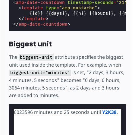
<
amp-date-countdown
timestamp-seconds
=
"21474
<
template
type
=
"amp-mustache"
>
      {{d}} {{days}}, {{h}} {{hours}}, {{m}} 
</
template
>
</
amp-date-countdown
>
Biggest unit
The
attribute specifies the biggest
biggest-unit
unit used inside the template. For example, when
is set, "2 days, 3 hours,
biggest-unit="minutes"
4 minutes, 5 seconds" becomes "0 days, 0 hours,
3064 minutes, 5 seconds", as 2 days and 3 hours
are added to minutes.
6023596 minutes and 24 seconds until
Y2K38
.