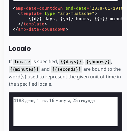
<
amp-date-countdown
end-date
=
"2038-01-19T03:
<
template
type
=
"amp-mustache"
>
      {{d}} days, {{h}} hours, {{m}} minutes
</
template
>
</
amp-date-countdown
>
Locale
If
is specified,
,
,
locale
{{days}}
{{hours}}
and
are bound to the
{{minutes}}
{{seconds}}
word(s) used to represent the given unit of time in
the specified locale.
4183 день, 1 час, 16 минута, 24 секунда