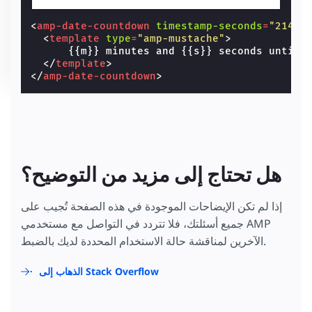
<
amp-date-countdown
timestamp-seconds
=
"21474
<
template
type
=
"amp-mustache"
>
      {{m}} minutes and {{s}} seconds until 
</
template
>
</
amp-date-countdown
>
هل تحتاج إلى مزيد من التوضيح؟
إذا لم تكن الإيضاحات الموجودة في هذه الصفحة تُجيب على
جميع أسئلتك، فلا تتردد في التواصل مع مستخدمي AMP
الآخرين لمناقشة حالة الاستخدام المحددة لديك بالضبط.
الذهاب إلى Stack Overflow