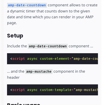
component allows to create
amp-date-countdown
a dynamic timer that counts down to the given
date and time which you can render in your AMP
page.
Setup
Include the
component ...
amp-date-countdown
<
script
async
custom-element
=
"amp-date-count
... and the
component in the
amp-mustache
header
<
script
async
custom-template
=
"amp-mustache"