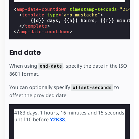
<
amp-date-countdown
timestamp-seconds
=
"21474
<
template
type
=
"amp-mustache"
>
      {{d}} days, {{h}} hours, {{m}} minutes
</
template
>
</
amp-date-countdown
>
End date
When using
, specify the date in the ISO
end-date
8601 format.
You can optionally specify
to
offset-seconds
offset the provided date.
4183 days, 1 hours, 16 minutes and 14 seconds
until 10 before
Y2K38
.