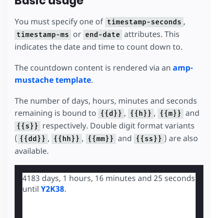
Basic usage
You must specify one of
,
timestamp-seconds
or
attributes. This
timestamp-ms
end-date
indicates the date and time to count down to.
The countdown content is rendered via an
amp-
mustache template
.
The number of days, hours, minutes and seconds
remaining is bound to
,
,
and
{{d}}
{{h}}
{{m}}
respectively. Double digit format variants
{{s}}
(
,
,
and
) are also
{{dd}}
{{hh}}
{{mm}}
{{ss}}
available.
4183 days, 1 hours, 16 minutes and 24 seconds
until
Y2K38
.