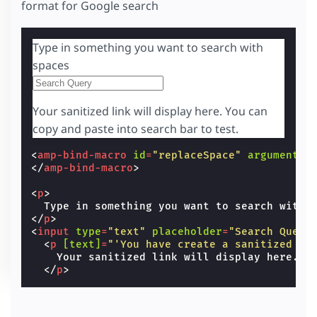
format for Google search
Type in something you want to search with
spaces
Your sanitized link will display here. You can
copy and paste into search bar to test.
<
amp-bind-macro
id
=
"replaceSpace"
arguments
=
</
amp-bind-macro
>
<
p
>
</
p
>
<
input
type
=
"text"
placeholder
=
"Search Query
<
p
[text]
=
"'You have create a sanitized li
    Your sanitized link will display here. Yo
</
p
>