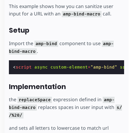
This example shows how you can sanitize user
input for a URL with an
call.
amp-bind-macro
Setup
Import the
component to use
amp-bind
amp-
.
bind-macro
<
script
async
custom-element
=
"amp-bind"
src
=
Implementation
the
expression defined in
replaceSpace
amp-
replaces spaces in user input with
bind-macro
s/
/%20/
and sets all letters to lowercase to match url