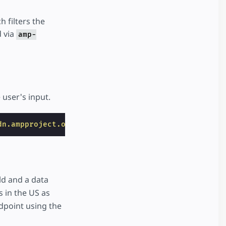
 filters the
d via
amp-
user's input.
dn.ampproject.org/v0/amp-autocomplete-0.1.js"
></
sc
ld and a data
es in the US as
ndpoint using the