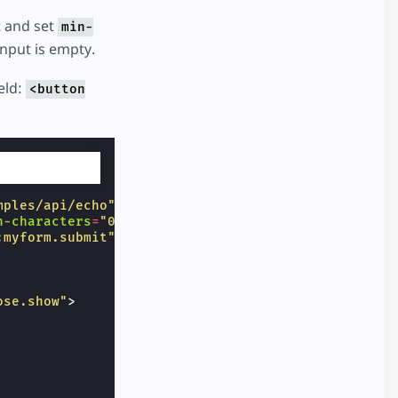
t and set
min-
nput is empty.
eld:
<button
mples/api/echo"
>
n-characters
=
"0"
>
:myform.submit"
>
ose.show"
>