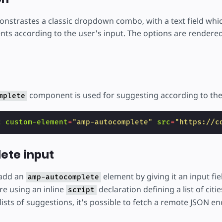
nstrastes a classic dropdown combo, with a text field which
s according to the user's input. The options are rendere
component is used for suggesting according to the 
mplete
c
custom-element
=
"amp-autocomplete"
src
=
"https://c
ete input
 add an
element by giving it an input fie
amp-autocomplete
re using an inline
declaration defining a list of citi
script
 lists of suggestions, it's possible to fetch a remote JSON e