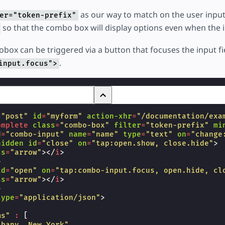
as our way to match on the user inpu
er="token-prefix"
so that the combo box will display options even when the i
obox can be triggered via a button that focuses the input fi
.
input.focus">
=
"post"
id
=
"myform"
action-xhr
=
"/documentation/exa
omplete
class
=
"combo-box"
filter
=
"token-prefix"
mi
d
=
"combo-input"
name
=
"name"
type
=
"text"
on
=
"change
hidden
id
=
"close"
on
=
"tap:open.show, close.hide"
>
ss
=
"arrow"
></
i
>
>
id
=
"open"
on
=
"tap:combo-input.focus, open.hide, cl
ss
=
"arrow"
></
i
>
>
type
=
"application/json"
>
ms"
:
[
lbany, New York"
,