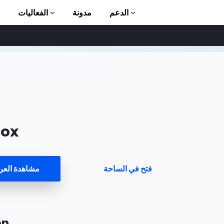
الدعم
مدونة
الفعاليات
الأ
ox
ion to AMP
فتح في الساحة
مشاهدة الع
on