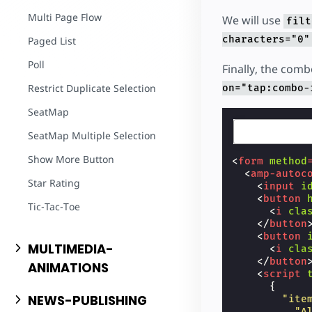
Multi Page Flow
We will use
filt
characters="0"
Paged List
Poll
Finally, the comb
Restrict Duplicate Selection
on="tap:combo-
SeatMap
SeatMap Multiple Selection
Show More Button
<
form
method
<
amp-autoc
Star Rating
<
input
i
<
button
Tic-Tac-Toe
<
i
cla
</
button
<
button
MULTIMEDIA-
<
i
cla
</
button
ANIMATIONS
<
script
{
NEWS-PUBLISHING
"ite
"A