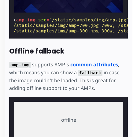
<
amp-img
src
=
"/static/samples/img/amp.jpg"
s
/static/samples/img/amp-700.jpg 700w, /stati
/static/samples/img/amp-300.jpg 300w, /stati
Offline fallback
supports AMP's
common attributes
,
amp-img
which means you can show a
in case
fallback
the image couldn't be loaded. This is great for
adding offline support to your AMPs.
offline