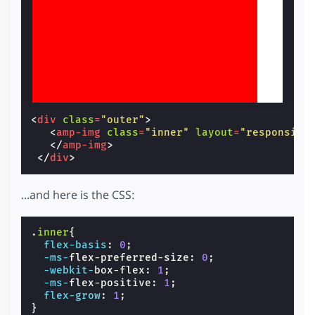
<
div
class
=
"outer"
>
<
amp-img
class
=
"inner"
layout
=
"responsive
</
amp-img
>
</
div
>
...and here is the CSS:
.
inner
{
flex-basis
:
0
;
-ms-
flex-preferred-size
:
0
;
-webkit-
box-flex
:
1
;
-ms-
flex-positive
:
1
;
flex-grow
:
1
;
}