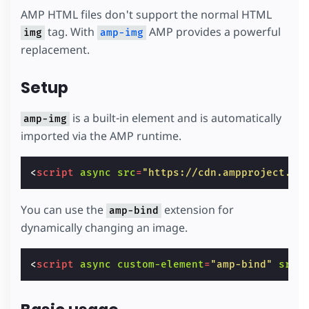
AMP HTML files don't support the normal HTML
tag. With
AMP provides a powerful
img
amp-img
replacement.
Setup
is a built-in element and is automatically
amp-img
imported via the AMP runtime.
<
script
async
src
=
"https://cdn.ampproject.or
You can use the
extension for
amp-bind
dynamically changing an image.
<
script
async
custom-element
=
"amp-bind"
src
=