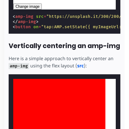
Change image
<
amp-img
src
=
"https://unsplash.it/300/200/?i
</
amp-img
>
<
button
on
=
"tap:AMP.setState({ myImageUrl: '
Vertically centering an amp-img
Here is a simple approach to vertically center an
using the flex layout (
src
):
amp-img