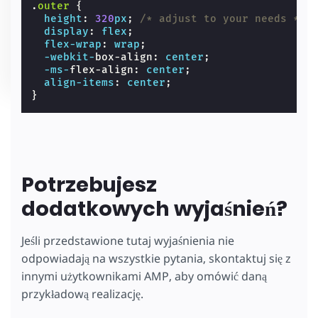
.
outer
{
height
:
320
px
;
/* adjust to your needs */
display
:
flex
;
flex-wrap
:
wrap
;
-webkit-
box-align
:
center
;
-ms-
flex-align
:
center
;
align-items
:
center
;
}
Potrzebujesz
dodatkowych wyjaśnień?
Jeśli przedstawione tutaj wyjaśnienia nie
odpowiadają na wszystkie pytania, skontaktuj się z
innymi użytkownikami AMP, aby omówić daną
przykładową realizację.