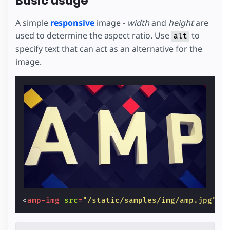
Basic usage
A simple
responsive
image -
width
and
height
are
used to determine the aspect ratio. Use
to
alt
specify text that can act as an alternative for the
image.
<
amp-img
src
=
"/static/samples/img/amp.jpg"
w