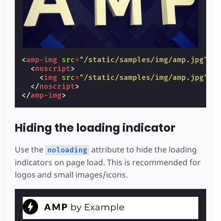
<
amp-img
src
=
"/static/samples/img/amp.jpg"
w
<
noscript
>
<
img
src
=
"/static/samples/img/amp.jpg"
w
</
noscript
>
</
amp-img
>
Hiding the loading indicator
Use the
attribute to hide the loading
noloading
indicators on page load. This is recommended for
logos and small images/icons.