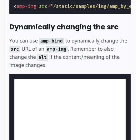
<
amp-img
src
=
"/static/samples/img/amp_by_exa
Dynamically changing the src
You can use
to dynamically change the
amp-bind
URL of an
. Remember to also
src
amp-img
change the
if the content/meaning of the
alt
image changes.