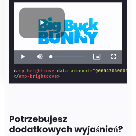
<
amp-brightcove
data-account
=
"906043040001"
</
amp-brightcove
>
Potrzebujesz
dodatkowych wyjaśnień?