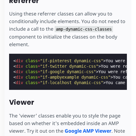
Referrer
Using these referrer classes can allow you to
conditionally include elements. You do not need to
include a call to the
amp-dynamic-css-classes
component to initialize the classes on the body
element.
<
div
class
=
"if-pinterest dynamic-css"
>
You were ref
<
div
class
=
"if-twitter dynamic-css"
>
You were refer
<
div
class
=
"if-google dynamic-css"
>
You were referr
<
div
class
=
"if-ampbyexample dynamic-css"
>
You came 
<
div
class
=
"if-localhost dynamic-css"
>
You came her
Viewer
The 'viewer' classes enable you to style the page
based on whether it's embedded inside an AMP
viewer. Try it out on the
Google AMP Viewer
. Note