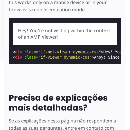
this works only on a mobile device or in your
browser's mobile emulation mode.
Hey! You're not visiting within the context
of an AMP Viewer!
<
div
class
=
"if-not-viewer dynamic-css"
>
Hey! You're
<
div
class
=
"if-viewer dynamic-css"
>
Ahoy! Since you
Precisa de explicações
mais detalhadas?
Se as explicações nesta página não respondem a
todas as suas perguntas, entre em contato com