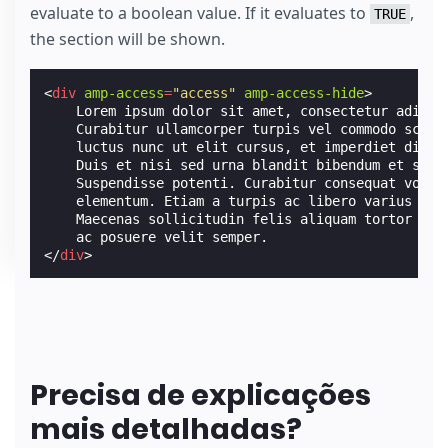
evaluate to a boolean value. If it evaluates to
,
TRUE
the section will be shown.
<
div
amp-access
=
"access"
amp-access-hide
>
    Lorem ipsum dolor sit amet, consectetur adipisc
    Curabitur ullamcorper turpis vel commodo sceler
    luctus nunc ut elit cursus, et imperdiet diam v
    Duis et nisi sed urna blandit bibendum et sit a
    Suspendisse potenti. Curabitur consequat volutp
    elementum. Etiam a turpis ac libero varius cond
    Maecenas sollicitudin felis aliquam tortor vulp
</
div
>
Precisa de explicações
mais detalhadas?