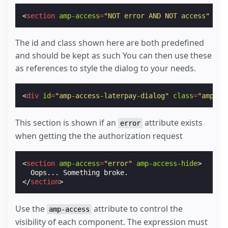
<
section
amp-access
=
"NOT error AND NOT access"
amp
The id and class shown here are both predefined
and should be kept as such You can then use these
as references to style the dialog to your needs.
<
div
id
=
"amp-access-laterpay-dialog"
class
=
"amp-ac
This section is shown if an
attribute exists
error
when getting the the authorization request
<
section
amp-access
=
"error"
amp-access-hide
>
</
section
>
Use the
attribute to control the
amp-access
visibility of each component. The expression must