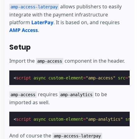
allows publishers to easily
amp-access-laterpay
integrate with the payment infrastructure
platform
LaterPay
. It is based on, and requires
AMP Access
.
Setup
Import the
component in the header.
amp-access
<
script
async
custom-element
=
"amp-access"
src
=
"htt
requires
to be
amp-access
amp-analytics
imported as well.
<
script
async
custom-element
=
"amp-analytics"
src
=
"
And of course the
amp-access-laterpay