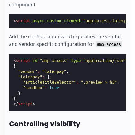
component.
<
script
async
custom-element
=
"amp-access-laterpay"
Add the configuration which specifies the vendor,
and vendor specific configuration for
amp-access
<
script
id
=
"amp-access"
type
=
"application/json"
>
{
"vendor"
:
"laterpay"
,
"laterpay"
:
{
"articleTitleSelector"
:
".preview > h3"
,
"sandbox"
:
true
}
}
</
script
>
Controlling visibility