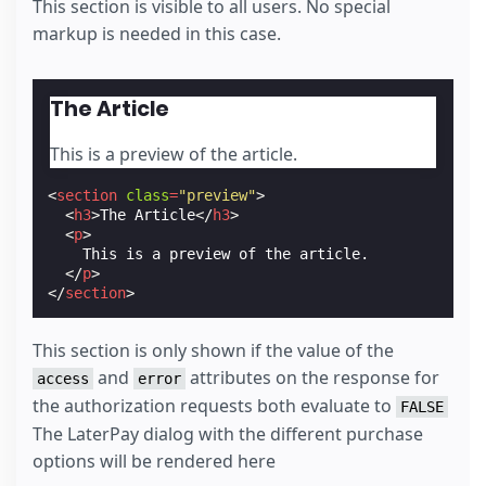
This section is visible to all users. No special
markup is needed in this case.
The Article
This is a preview of the article.
<
section
class
=
"preview"
>
<
h3
>
The Article
</
h3
>
<
p
>
    This is a preview of the article.

</
p
>
</
section
>
This section is only shown if the value of the
and
attributes on the response for
access
error
the authorization requests both evaluate to
FALSE
The LaterPay dialog with the different purchase
options will be rendered here