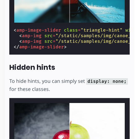
<
amp-image-slider
class
=
"triangle-hint"
widt
<
amp-img
src
=
"/static/samples/img/canoe_90
<
amp-img
src
=
"/static/samples/img/canoe_90
</
amp-image-slider
>
Hidden hints
To hide hints, you can simply set
display: none;
for these classes.