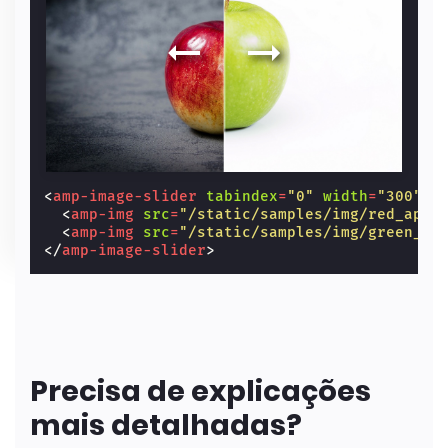
<
amp-image-slider
tabindex
=
"0"
width
=
"300"
h
<
amp-img
src
=
"/static/samples/img/red_appl
<
amp-img
src
=
"/static/samples/img/green_ap
</
amp-image-slider
>
Precisa de explicações
mais detalhadas?