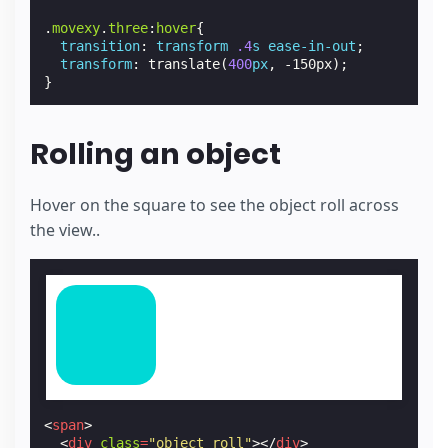
.
movexy
.
three
:
hover
{
transition
:
transform
.4
s
ease-in-out
;
transform
:
translate
(
400
px
,
-150px
);
}
Rolling an object
Hover on the square to see the object roll across
the view..
<
span
>
<
div
class
=
"object roll"
></
div
>