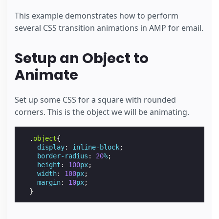
This example demonstrates how to perform
several CSS transition animations in AMP for email.
Setup an Object to
Animate
Set up some CSS for a square with rounded
corners. This is the object we will be animating.
.
object
{
display
:
inline-block
;
border-radius
:
20
%
;
height
:
100
px
;
width
:
100
px
;
margin
:
10
px
;
}