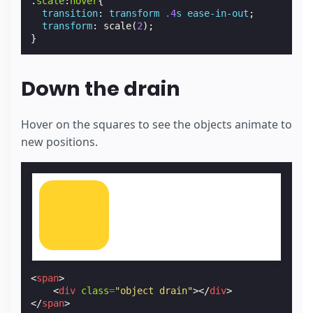
.
scale
:
hover
{
transition
:
transform
.4
s
ease-in-out
;
transform
:
scale
(
2
);
}
Down the drain
Hover on the squares to see the objects animate to
new positions.
<
span
>
<
div
class
=
"object drain"
></
div
>
</
span
>