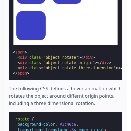
<
span
>
<
div
class
=
"object rotate"
></
div
>
<
div
class
=
"object rotate origin"
></
div
>
<
div
class
=
"object rotate three-dimension"
></
div
</
span
>
The following CSS defines a hover animation which
rotates the object around differnt origin points,
including a three dimensional rotation.
.
rotate
{
background-color
:
#3c40c6
;
transition
:
transform
.6
s
ease-in-out
;