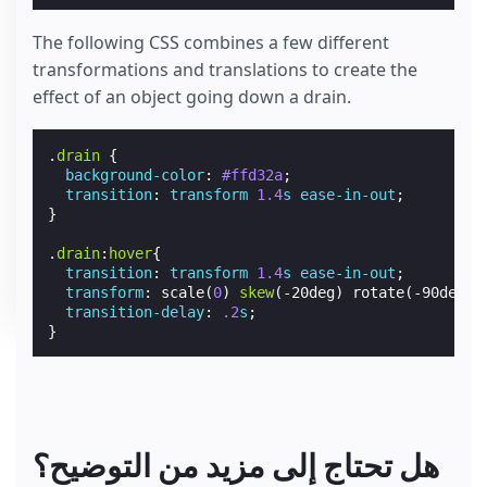
The following CSS combines a few different
transformations and translations to create the
effect of an object going down a drain.
.
drain
{
background-color
:
#ffd32a
;
transition
:
transform
1.4
s
ease-in-out
;
}
.
drain
:
hover
{
transition
:
transform
1.4
s
ease-in-out
;
transform
:
scale
(
0
)
skew
(
-20deg
)
rotate
(
-90deg
)
transition-delay
:
.2
s
;
}
هل تحتاج إلى مزيد من التوضيح؟