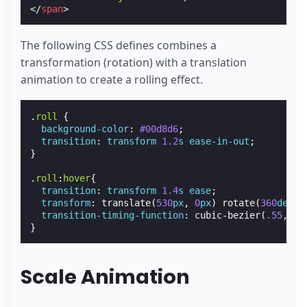
</
span
>
The following CSS defines combines a
transformation (rotation) with a translation
animation to create a rolling effect.
.
roll
{
background-color
:
#00d8d6
;
transition
:
transform
1.2
s
ease-in-out
;
}
.
roll
:
hover
{
transition
:
transform
1.4
s
ease
;
transform
:
translate
(
530
px
,
0
px
)
rotate
(
360
deg
);
transition-timing-function
:
cubic-bezier
(
.55
,
.07
}
Scale Animation