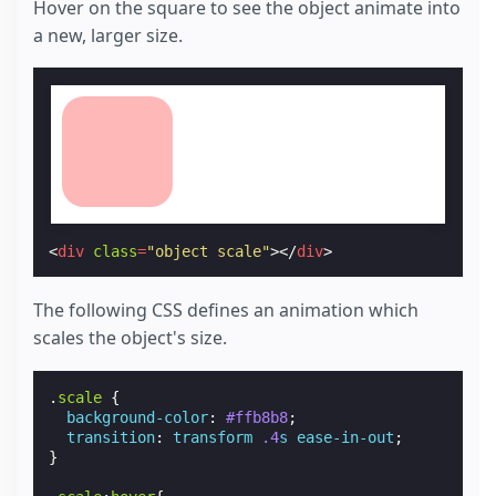
Hover on the square to see the object animate into
a new, larger size.
<
div
class
=
"object scale"
></
div
>
The following CSS defines an animation which
scales the object's size.
.
scale
{
background-color
:
#ffb8b8
;
transition
:
transform
.4
s
ease-in-out
;
}