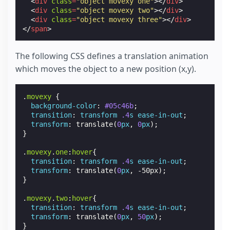
<
div
class
=
"object movexy one"
></
div
>
<
div
class
=
"object movexy two"
></
div
>
<
div
class
=
"object movexy three"
></
div
>
</
span
>
The following CSS defines a translation animation
which moves the object to a new position (x,y).
.
movexy
{
background-color
:
#05c46b
;
transition
:
transform
.4
s
ease-in-out
;
transform
:
translate
(
0
px
,
0
px
);
}
.
movexy
.
one
:
hover
{
transition
:
transform
.4
s
ease-in-out
;
transform
:
translate
(
0
px
,
-50px
);
}
.
movexy
.
two
:
hover
{
transition
:
transform
.4
s
ease-in-out
;
transform
:
translate
(
0
px
,
50
px
);
}