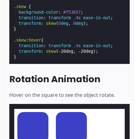
.
skew
{
background-color
:
#f53b57
;
transition
:
transform
.4
s
ease-in-out
;
transform
:
skew
(
0
deg
,
0
deg
);
}
.
skew
:
hover
{
transition
:
transform
.4
s
ease-in-out
;
transform
:
skew
(
-20deg
,
-20deg
);
}
Rotation Animation
Hover on the square to see the object rotate.