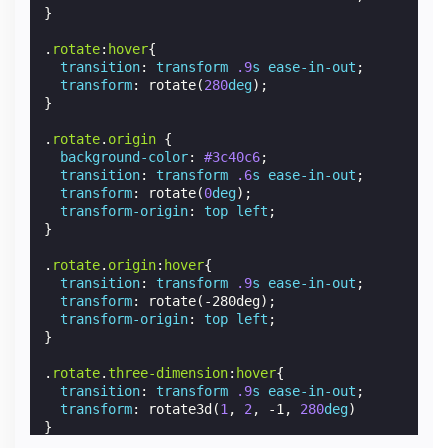
}
.
rotate
:
hover
{
transition
:
transform
.9
s
ease-in-out
;
transform
:
rotate
(
280
deg
);
}
.
rotate
.
origin
{
background-color
:
#3c40c6
;
transition
:
transform
.6
s
ease-in-out
;
transform
:
rotate
(
0
deg
);
transform-origin
:
top
left
;
}
.
rotate
.
origin
:
hover
{
transition
:
transform
.9
s
ease-in-out
;
transform
:
rotate
(
-280deg
);
transform-origin
:
top
left
;
}
.
rotate
.
three-dimension
:
hover
{
transition
:
transform
.9
s
ease-in-out
;
transform
:
rotate3d
(
1
,
2
,
-1
,
280
deg
)
}