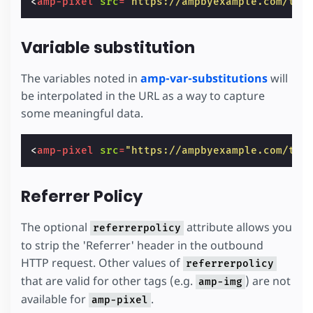
<
amp-pixel
src
=
"https://ampbyexample.com/tra
Variable substitution
The variables noted in
amp-var-substitutions
will
be interpolated in the URL as a way to capture
some meaningful data.
<
amp-pixel
src
=
"https://ampbyexample.com/tra
Referrer Policy
The optional
attribute allows you
referrerpolicy
to strip the 'Referrer' header in the outbound
HTTP request. Other values of
referrerpolicy
that are valid for other tags (e.g.
) are not
amp-img
available for
.
amp-pixel