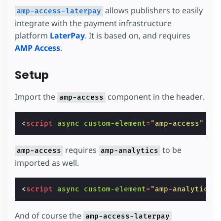
allows publishers to easily
amp-access-laterpay
integrate with the payment infrastructure
platform
LaterPay
. It is based on, and requires
AMP Access
.
Setup
Import the
component in the header.
amp-access
<
script
async
custom-element
=
"amp-access"
sr
requires
to be
amp-access
amp-analytics
imported as well.
<
script
async
custom-element
=
"amp-analytics"
And of course the
amp-access-laterpay