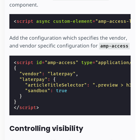
component.
<
script
async
custom-element
=
"amp-access-lat
Add the configuration which specifies the vendor,
and vendor specific configuration for
amp-access
<
script
id
=
"amp-access"
type
=
"application/js
{
"vendor"
:
"laterpay"
,
"laterpay"
:
{
"articleTitleSelector"
:
".preview > h3"
,
"sandbox"
:
true
}
}
</
script
>
Controlling visibility