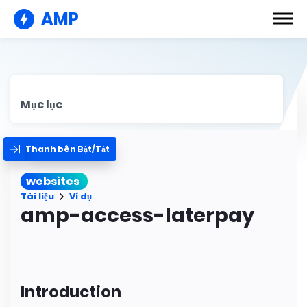
AMP
Mục lục
Thanh bên Bật/Tắt
websites
Tài liệu
Ví dụ
amp-access-laterpay
Introduction