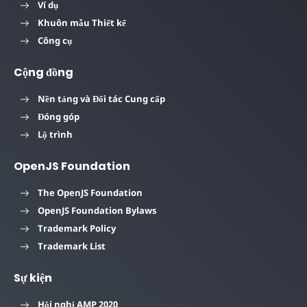
Ví dụ
Khuôn mẫu Thiết kế
Công cụ
Cộng đồng
Nền tảng và Đối tác Cung cấp
Đóng góp
Lộ trình
OpenJS Foundation
The OpenJS Foundation
OpenJS Foundation Bylaws
Trademark Policy
Trademark List
Sự kiện
Hội nghị AMP 2020