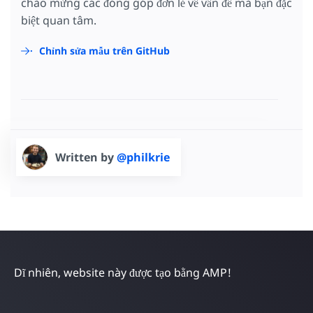
chào mừng các đóng góp đơn lẻ về vấn đề mà bạn đặc
biệt quan tâm.
Chỉnh sửa mẫu trên GitHub
Written by
@philkrie
Dĩ nhiên, website này được tạo bằng AMP!