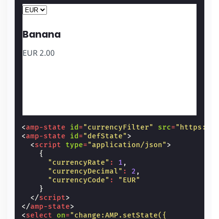
Banana
EUR
2.00
<
amp-state
id
=
"currencyFilter"
src
=
"https://
<
amp-state
id
=
"defState"
>
<
script
type
=
"application/json"
>
{
"currencyRate"
:
1
,
"currencyDecimal"
:
2
,
"currencyCode"
:
"EUR"
}
</
script
>
</
amp-state
>
<
select
on
=
"change:AMP.setState({