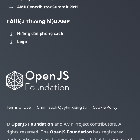
AMP Contributor Summit 2019
Tài liệu Thương hiệu AMP
Hướng dẫn phong cách
Logo
Terms of Use
Chính sách Quyền Riêng tư
Cookie Policy
©
OpenJS Foundation
and AMP Project contributors. All
rights reserved. The
OpenJS Foundation
has registered
trademarks and uses trademarks. For a list of trademarks of