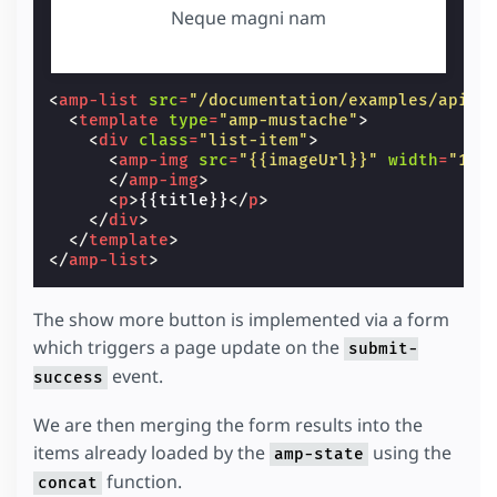
Neque magni nam
<
amp-list
src
=
"/documentation/examples/api/p
<
template
type
=
"amp-mustache"
>
<
div
class
=
"list-item"
>
<
amp-img
src
=
"{{imageUrl}}"
width
=
"100
</
amp-img
>
<
p
>
{{title}}
</
p
>
</
div
>
</
template
>
</
amp-list
>
The show more button is implemented via a form
which triggers a page update on the
submit-
event.
success
We are then merging the form results into the
items already loaded by the
using the
amp-state
function.
concat