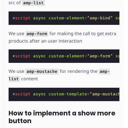
src of
amp-list
<
script
async
custom-element
=
"amp-bind"
src
=
We use
for making the call to get extra
amp-form
products after an user interaction
<
script
async
custom-element
=
"amp-form"
src
=
We use
for rendering the
amp-mustache
amp-
content
list
<
script
async
custom-template
=
"amp-mustache"
How to implement a show more
button