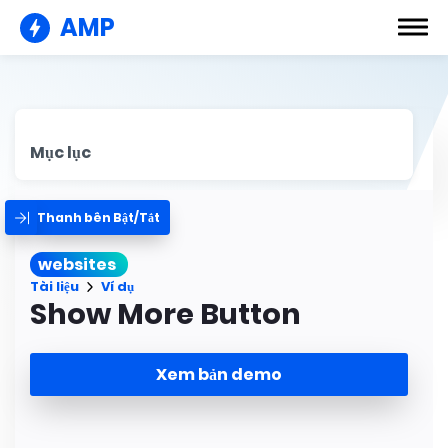
AMP
Mục lục
Thanh bên Bật/Tắt
websites
Tài liệu
Ví dụ
Show More Button
Xem bản demo