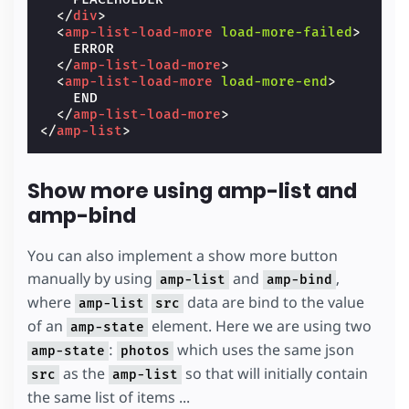
</
div
>
<
amp-list-load-more
load-more-failed
>
    ERROR

</
amp-list-load-more
>
<
amp-list-load-more
load-more-end
>
    END

</
amp-list-load-more
>
</
amp-list
>
Show more using amp-list and
amp-bind
You can also implement a show more button
manually by using
and
,
amp-list
amp-bind
where
data are bind to the value
amp-list
src
of an
element. Here we are using two
amp-state
:
which uses the same json
amp-state
photos
as the
so that will initially contain
src
amp-list
the same list of items ...