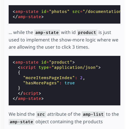
<
amp-state
id
=
"photos"
src
=
"/documentation/e
</
amp-state
>
... while the
with id
is just
amp-state
product
used to implement the show-more logic where we
are allowing the user to click 3 times.
<
amp-state
id
=
"product"
>
<
script
type
=
"application/json"
>
{
"moreItemsPageIndex"
:
2
,
"hasMorePages"
:
true
}
</
script
>
</
amp-state
>
We bind the
attribute of the
to the
src
amp-list
object containing the products
amp-state