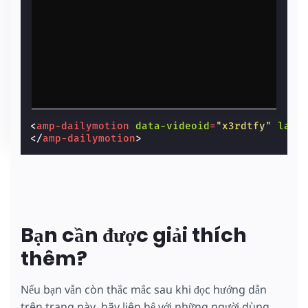
<
amp-dailymotion
data-videoid
=
"x3rdtfy"
layo
</
amp-dailymotion
>
Bạn cần được giải thích
thêm?
Nếu bạn vẫn còn thắc mắc sau khi đọc hướng dẫn
trên trang này, hãy liên hệ với những người dùng