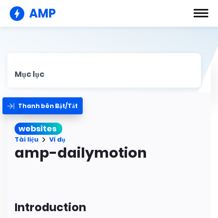
AMP
Mục lục
Thanh bên Bật/Tắt
websites
Tài liệu
Ví dụ
amp-dailymotion
Introduction