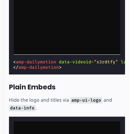
<
amp-dailymotion
data-videoid
=
"x3rdtfy"
layo
</
amp-dailymotion
>
Plain Embeds
Hide the logo and titles via
and
amp-ui-logo
.
data-info