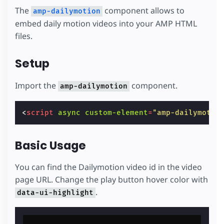
The
component allows to
amp-dailymotion
embed daily motion videos into your AMP HTML
files.
Setup
Import the
component.
amp-dailymotion
<
script
async
custom-element
=
"amp-dailymotio
Basic Usage
You can find the Dailymotion video id in the video
page URL. Change the play button hover color with
.
data-ui-highlight