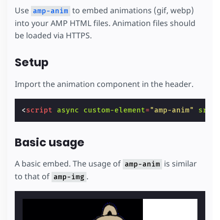
Use
to embed animations (gif, webp)
amp-anim
into your AMP HTML files. Animation files should
be loaded via HTTPS.
Setup
Import the animation component in the header.
<
script
async
custom-element
=
"amp-anim"
src
=
Basic usage
A basic embed. The usage of
is similar
amp-anim
to that of
.
amp-img