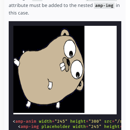
attribute must be added to the nested
in
amp-img
this case.
<
amp-anim
width
=
"245"
height
=
"300"
src
=
"/sta
<
amp-img
placeholder
width
=
"245"
height
=
"3