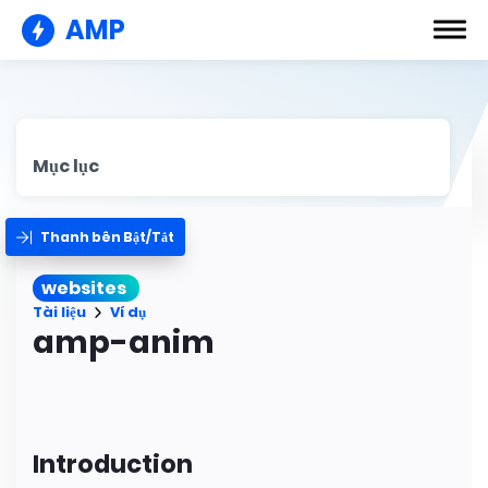
AMP
Mục lục
Thanh bên Bật/Tắt
websites
Tài liệu
Ví dụ
amp-anim
Introduction