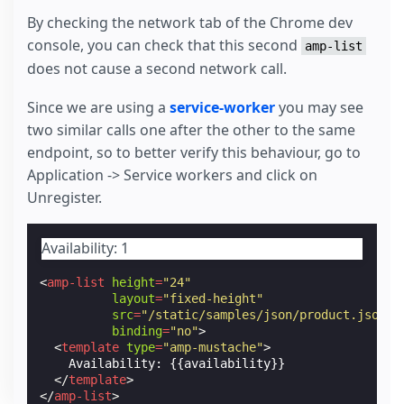
By checking the network tab of the Chrome dev
console, you can check that this second
amp-list
does not cause a second network call.
Since we are using a
service-worker
you may see
two similar calls one after the other to the same
endpoint, so to better verify this behaviour, go to
Application -> Service workers and click on
Unregister.
Availability: 1
<
amp-list
height
=
"24"
layout
=
"fixed-height"
src
=
"/static/samples/json/product.json"
binding
=
"no"
>
<
template
type
=
"amp-mustache"
>
    Availability: {{availability}}

</
template
>
</
amp-list
>