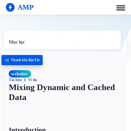
AMP
Mục lục
Thanh bên Bật/Tắt
websites
Tài liệu
Ví dụ
Mixing Dynamic and Cached
Data
Introduction