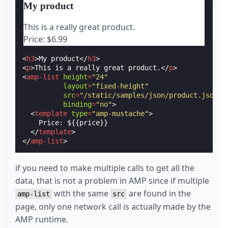
My product
This is a really great product.
Price: $6.99
<
h3
>
My product
</
h3
>
<
p
>
This is a really great product.
</
p
>
<
amp-list
height
=
"24"
layout
=
"fixed-height"
src
=
"/static/samples/json/product.json"
binding
=
"no"
>
<
template
type
=
"amp-mustache"
>
    Price: ${{price}}

</
template
>
</
amp-list
>
if you need to make multiple calls to get all the
data, that is not a problem in AMP since if multiple
with the same
are found in the
amp-list
src
page, only one network call is actually made by the
AMP runtime.