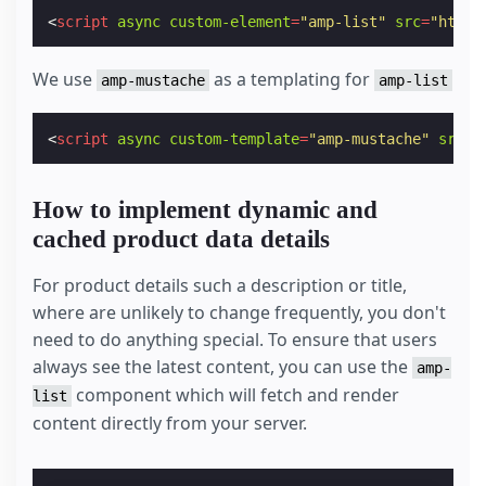
<
script
async
custom-element
=
"amp-list"
src
=
"https
We use
as a templating for
amp-mustache
amp-list
<
script
async
custom-template
=
"amp-mustache"
src
=
"
How to implement dynamic and
cached product data details
For product details such a description or title,
where are unlikely to change frequently, you don't
need to do anything special. To ensure that users
always see the latest content, you can use the
amp-
component which will fetch and render
list
content directly from your server.